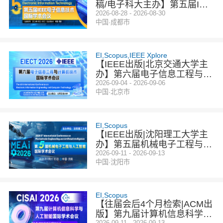
稿/电子科大主办】第五届IEE
E电子信息技术国际学术会议
2026-08-28 - 2026-08-30
中国·成都市
（EIT 2026）
EI,Scopus,IEEE Xplore
【IEEE出版|北京交通大学主
办】第六届电子信息工程与计
算机技术国际学术会议（EIE
2026-09-04 - 2026-09-06
中国·北京市
CT 2026）
EI,Scopus
【IEEE出版|沈阳理工大学主
办】第五届机械电子工程与人
工智能国际学术会议（MEAI
2026-09-11 - 2026-09-13
中国·沈阳市
2026）
EI,Scopus
【往届会后4个月检索|ACM出
版】第九届计算机信息科学与
2026-09-11 - 2026-09-13