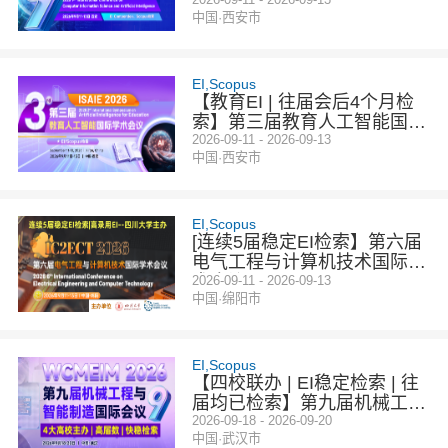
人工智能国际学术会议(CISAI
中国·西安市
2026)
EI,Scopus
【教育EI | 往届会后4个月检
索】第三届教育人工智能国际
学术会议（ISAIE 2026）
2026-09-11 - 2026-09-13
中国·西安市
EI,Scopus
[连续5届稳定EI检索】第六届
电气工程与计算机技术国际学
术会议（IC2ECT 2026）
2026-09-11 - 2026-09-13
中国·绵阳市
EI,Scopus
【四校联办 | EI稳定检索 | 往
届均已检索】第九届机械工程
与智能制造国际会议（WCME
2026-09-18 - 2026-09-20
中国·武汉市
IM 2026）