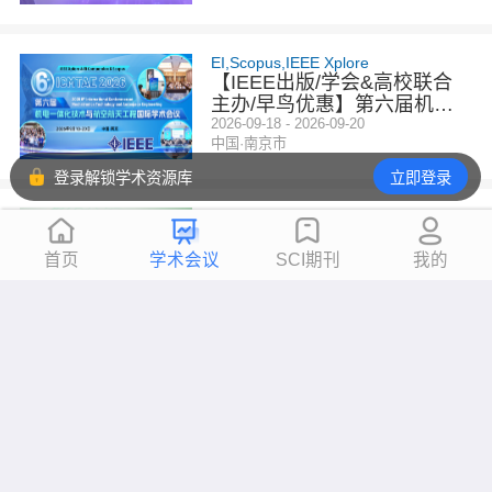
EI,Scopus,IEEE Xplore
【IEEE出版/学会&高校联合
主办/早鸟优惠】第六届机电
一体化技术与航空航天工程国
2026-09-18 - 2026-09-20
中国·南京市
际学术会议（ICMTAE 202
6）
登录解锁学术资源库
立即登录
EI,Scopus,IEEE Xplore
【IEEE出版】第八届能源、
电力与电网国际学术会议（IC
首页
学术会议
SCI期刊
我的
EPG 2026）
2026-09-17 - 2026-09-20
广州市
EI,Scopus,IEEE Xplore
【IEEE出版 | 早鸟优惠 | 西安
交通大学主办 | 西安站】第六
届人工智能、自动化与高性能
2026-09-17 - 2026-09-19
西安市
计算国际会议（AIAHPC 202
6）