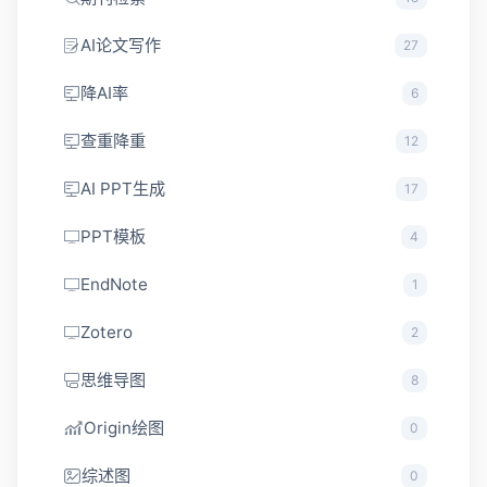
AI论文写作
27
降AI率
6
查重降重
12
AI PPT生成
17
PPT模板
4
EndNote
1
Zotero
2
思维导图
8
Origin绘图
0
综述图
0