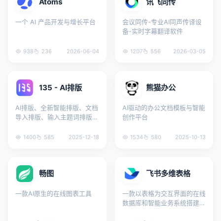
Atoms
讯飞同传
一个 AI 产品开发与增长平台
会议同传-专业AI同声传译设
备-实时字幕翻译软件
938
236
2026-06-04
1207
556
2026-03-05
135 - AI排版
熊猫办公
AI排版、全新智能排版、文档
AI驱动的办公文档模板与智能
导入排版、输入主题词排版、
创作平台
智能一键排版、、智能配图、
多场景排版、多格式导出
1400
585
2025-12-18
1534
580
2025-10-13
畅图
飞书多维表格
一款AI原生的在线图表工具
一款以表格为交互界面的在线
数据库和智能业务系统搭建工
具