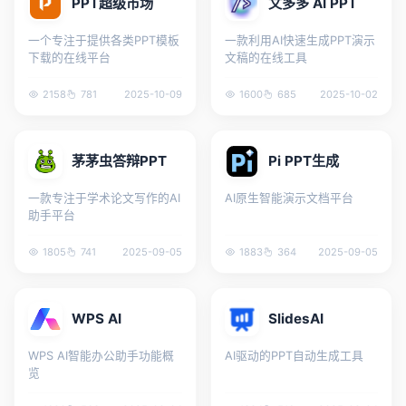
PPT超级市场
文多多 AI PPT
一个专注于提供各类PPT模板
一款利用AI快速生成PPT演示
下载的在线平台
文稿的在线工具
2158
781
2025-10-09
1600
685
2025-10-02
茅茅虫答辩PPT
Pi PPT生成
一款专注于学术论文写作的AI
AI原生智能演示文档平台
助手平台
1805
741
2025-09-05
1883
364
2025-09-05
WPS AI
SlidesAI
WPS AI智能办公助手功能概
AI驱动的PPT自动生成工具
览