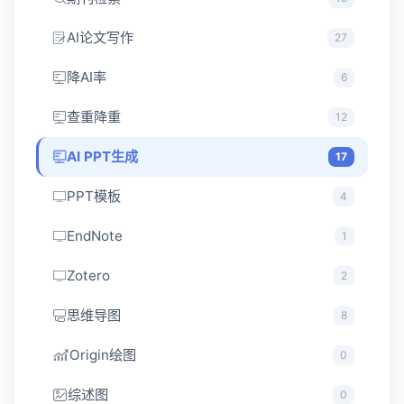
AI论文写作
27
降AI率
6
查重降重
12
AI PPT生成
17
PPT模板
4
EndNote
1
Zotero
2
思维导图
8
Origin绘图
0
综述图
0