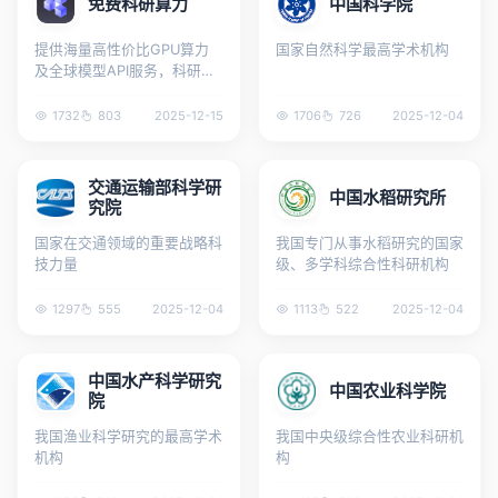
免费科研算力
中国科学院
提供海量高性价比GPU算力
国家自然科学最高学术机构
及全球模型API服务，科研首
选！
1732
803
2025-12-15
1706
726
2025-12-04
交通运输部科学研
中国水稻研究所
究院
国家在交通领域的重要战略科
我国专门从事水稻研究的国家
技力量
级、多学科综合性科研机构
1297
555
2025-12-04
1113
522
2025-12-04
中国水产科学研究
中国农业科学院
院
我国渔业科学研究的最高学术
我国中央级综合性农业科研机
机构
构