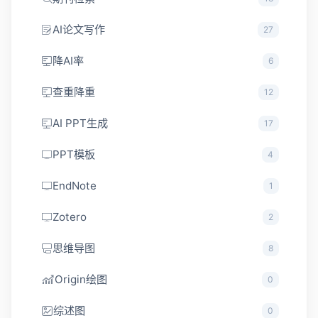
AI论文写作
27
降AI率
6
查重降重
12
AI PPT生成
17
PPT模板
4
EndNote
1
Zotero
2
思维导图
8
Origin绘图
0
综述图
0