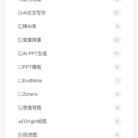
AI论文写作
27
降AI率
6
查重降重
12
AI PPT生成
17
PPT模板
4
EndNote
1
Zotero
2
思维导图
8
Origin绘图
0
综述图
0