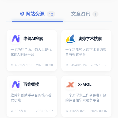
网站资源
文章资讯
12
1
维普AI检索
读秀学术搜索
一个功能全面、强大且现代
一个功能强大的学术资源整
化的AI科研平台
合与检索平台
4083
1593
2025-10-30
54548
2483
2025-10-30
百维智搜
X-MOL
维普科创助手平台的核心检
一个对学术工作者免费开放
索功能
的综合性学术服务平台
897
0
2025-09-07
4112
928
2025-09-07