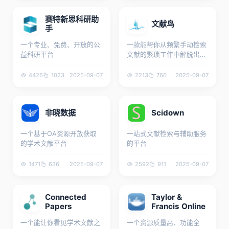
赛特新思科研助
文献鸟
手
一个专业、免费、开放的公
一款能帮你从频繁手动检索
益科研平台
文献的繁琐工作中解脱出来
的实用工具
4426
1023
2025-09-07
2213
760
2025-09-07
非晓数据
Scidown
一个基于OA资源开放获取
一站式文献检索与辅助服务
的学术文献平台
的平台
1471
636
2025-09-07
2592
911
2025-09-07
Connected
Taylor &
Papers
Francis Online
一个能让你看见学术文献之
一个资源质量高、功能全