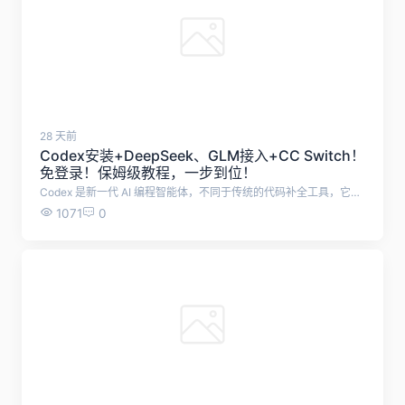
28 天前
Codex安装+DeepSeek、GLM接入+CC Switch！
免登录！保姆级教程，一步到位！
Codex 是新一代 AI 编程智能体，不同于传统的代码补全工具，它不仅能生成代码，还能理解整个项目、自动修改与重构、执行任务，并深度参与软件开发的全流程。 本文档从零开始，教大家使用Codex，小白也能学会！ 首先，下载Codex安装包：https://openai.com/zh-Hans-CN/codex/，下载后运行安装包 或者使用最简单的方式，直接在电脑Microsoft Store中，搜索codex，点击获取 安装成功后，打开Codex，打开后是这样的界面，需要我们登录，这一步可以先不管，直接退出。 然后，需要下载CC Switch工具，帮助我们配置Codex 下载地址：https://www.ccswitch.io/zh/ 点击免费下载后，跳转Github，根据电脑系统选择合适的安装包，我这里使用的是Windows便携版，无需安装的版本。 下载解压之后，双击运行cc-switch.exe 打开cc-switch之后，点击上方ChatGPT图标，再点击右侧的加号 在这里，可以选择配置各种大模型了，这里推荐字节跳动旗下的方舟 Agent Plan，最新支持 GLM-5.2 与 Kimi-K2.7，限时 9.9 元起，加量不加价。 添加之后，点击编辑进行配置 需要填入API Key，以及修改API 请求地址，其余设置默认即可。 API购买地址：https://www.volcengine.com/activity/agentplan 点击购买9.9元套餐，购买成功后点击开启使用 将API 请求地址改为：https://ark.cn-beijing.volces.com/api/plan/v3 可选择模式使用的大模型，推荐GLM-5.2 复制API Key填入cc-switch，然后点击保存。 配置成功后，点击启用，这时候会提示你，需要开启路由 开启路由，点击左上方设置按钮，点击路由，勾选这三个选项。 以上，就配置成功了。重启Codex，就能使用Codex了。
1071
0