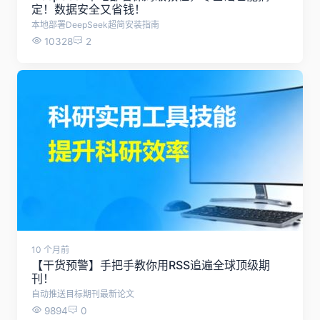
定！数据安全又省钱！
本地部署DeepSeek超简安装指南
10328
2
10 个月前
【干货预警】手把手教你用RSS追遍全球顶级期
刊！
自动推送目标期刊最新论文
9894
0