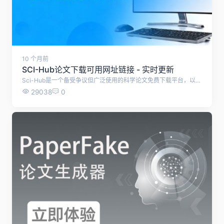
10 个月前
SCI-Hub论文下载可用网址链接 - 实时更新
Sci-Hub是一个备受争议但广泛使用的科学论文免费下载平台，以下是关于它的详细介绍： 1. 基本概况与创立背景 - 创建时间与创始人：由Alexandra Elbakyan于2011年创立，旨在打破学术出版商设置的付费壁垒，为全球科研人员提供免费获取论文的途径。 - 核心理念：主张“知识应自由共享”，认为高昂的商业订阅费用阻碍了科学研究的进步。 2. 功能与服务模式 - 自动化下载机制：用户输入论文的题目、DOI号或URL后，系统通过爬虫技术自动抓取并解析文献内容。。 - 资源规模：截至2020年底，已收集超过8500万篇研究论文和书籍，覆盖多学科领域。 3. 法律争议与运营挑战 - 版权纠纷：多次遭到主流出版商（如Elsevier、Wiley等）的法律诉讼。例如，2020年印度德里法院应诉方要求封锁网站；英国也获得针对它的封锁令。这些诉讼指控其大规模侵犯版权。 4. 可用链接 - 本站实时自动检测并更新SCI-Hub的可用网址链接 序号 访问链接 使用状态 1 https://www.sci-hub.se/ 可用 2 https://www.sci-hub.st/ 可用 3 https://www.sci-hub.ru/ 可用 4 https://www.sci-hub.in/ 可用 5 https://www.tesble.com/ 可用
29038
0