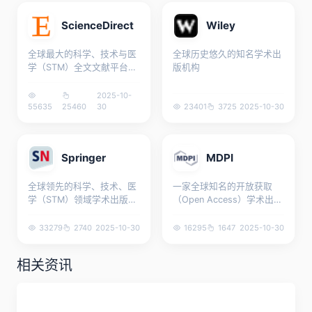
ScienceDirect
Wiley
全球最大的科学、技术与医
全球历史悠久的知名学术出
学（STM）全文文献平台之
版机构
一
2025-10-
55635
25460
30
23401
3725
2025-10-30
Springer
MDPI
全球领先的科学、技术、医
一家全球知名的开放获取
学（STM）领域学术出版巨
（Open Access）学术出版
头
机构
33279
2740
2025-10-30
16295
1647
2025-10-30
相关资讯