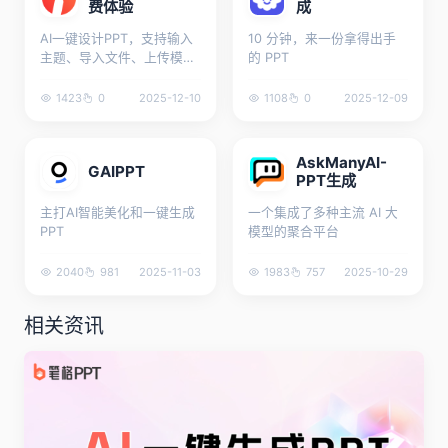
费体验
成
AI一键设计PPT，支持输入
10 分钟，来一份拿得出手
主题、导入文件、上传模板
的 PPT
生成PPT。
1423
0
2025-12-10
1108
0
2025-12-09
AskManyAI-
GAIPPT
PPT生成
主打AI智能美化和一键生成
一个集成了多种主流 AI 大
PPT
模型的聚合平台
2040
981
2025-11-03
1983
757
2025-10-29
相关资讯