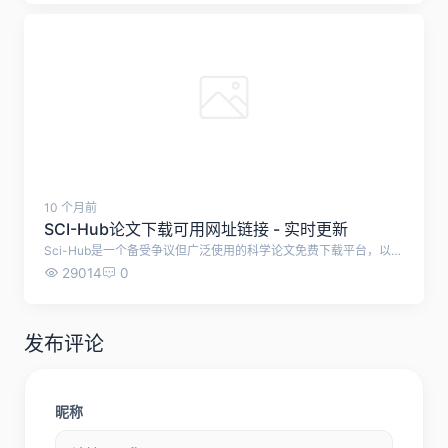
最新谷歌学术镜像入口推荐：轻松访问Google
Scholar
全球广泛使用的学术搜索引擎
112337
0
10 个月前
SCI-Hub论文下载可用网址链接 - 实时更新
Sci-Hub是一个备受争议但广泛使用的科学论文免费下载平台，以下是关于它的详细介绍： 1. 基本概况与创立背景 - 创建时间与创始人：由Alexandra Elbakyan于2011年创立，旨在打破学术出版商设置的付费壁垒，为全球科研人员提供免费获取论文的途径。 - 核心理念：主张“知识应自由共享”，认为高昂的商业订阅费用阻碍了科学研究的进步。 2. 功能与服务模式 - 自动化下载机制：用户输入论文的题目、DOI号或URL后，系统通过爬虫技术自动抓取并解析文献内容。。 - 资源规模：截至2020年底，已收集超过8500万篇研究论文和书籍，覆盖多学科领域。 3. 法律争议与运营挑战 - 版权纠纷：多次遭到主流出版商（如Elsevier、Wiley等）的法律诉讼。例如，2020年印度德里法院应诉方要求封锁网站；英国也获得针对它的封锁令。这些诉讼指控其大规模侵犯版权。 4. 可用链接 - 本站实时自动检测并更新SCI-Hub的可用网址链接 序号 访问链接 使用状态 1 https://www.sci-hub.se/ 可用 2 https://www.sci-hub.st/ 可用 3 https://www.sci-hub.ru/ 可用 4 https://www.sci-hub.in/ 可用 5 https://www.tesble.com/ 可用
29014
0
发布评论