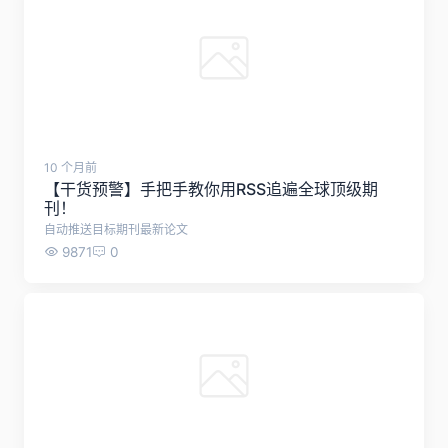
本地部署DeepSeek超简安装指南
10320
2
10 个月前
【干货预警】手把手教你用RSS追遍全球顶级期
刊！
自动推送目标期刊最新论文
9871
0