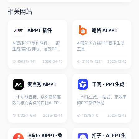
相关网站
AiPPT 插件
笔格 AI PPT
AI智能PPT制作软件，一键
AI驱动的在线PPT智能生成
生成/美化/排版，高效PPT
工具
工具
1562
141
2026-04-10
3178
1284
2025-12-18
麦当秀 AiPPT
千问 - PPT生成
一个功能直接、以免费和高
一句话生成,一站式、高效率
效为核心卖点的在线AI PPT
的PPT制作体验
工具
1732
674
2025-12-14
11378
0
2025-12-12
iSlide AIPPT-免
扣子 - AI PPT生