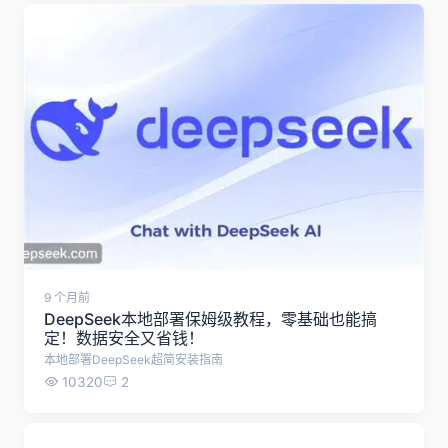
审稿人承认了：我们先看图，再决定要不要细读
citexs赛特新思是一站式科研平台，提供文献/预印本检索、AI学术问答、课题调研与综述、SCI辅助写作、AI润色、智能降重&降AIGC、预审稿、审稿人回信、AI研究选题、全球科研基金查询、基金写作助手、AI文献计量学分析、图文检索、资讯解读、SCI期刊查选等技术支持。
2560
0
9 个月前
DeepSeek本地部署保姆级教程，零基础也能搞
定！数据安全又省钱！