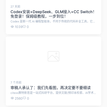
27 天前
Codex安装+DeepSeek、GLM接入+CC Switch！
免登录！保姆级教程，一步到位！
Codex 是新一代 AI 编程智能体，不同于传统的代码补全工具，它不仅能生成代码，还能理解整个项目、自动修改与重构、执行任务，并深度参与软件开发的全流程。 本文档从零开始，教大家使用Codex，小白也能学会！ 首先，下载Codex安装包：https://openai.com/zh-Hans-CN/codex/，下载后运行安装包 或者使用最简单的方式，直接在电脑Microsoft Store中，搜索codex，点击获取 安装成功后，打开Codex，打开后是这样的界面，需要我们登录，这一步可以先不管，直接退出。 然后，需要下载CC Switch工具，帮助我们配置Codex 下载地址：https://www.ccswitch.io/zh/ 点击免费下载后，跳转Github，根据电脑系统选择合适的安装包，我这里使用的是Windows便携版，无需安装的版本。 下载解压之后，双击运行cc-switch.exe 打开cc-switch之后，点击上方ChatGPT图标，再点击右侧的加号 在这里，可以选择配置各种大模型了，这里推荐字节跳动旗下的方舟 Agent Plan，最新支持 GLM-5.2 与 Kimi-K2.7，限时 9.9 元起，加量不加价。 添加之后，点击编辑进行配置 需要填入API Key，以及修改API 请求地址，其余设置默认即可。 API购买地址：https://www.volcengine.com/activity/agentplan 点击购买9.9元套餐，购买成功后点击开启使用 将API 请求地址改为：https://ark.cn-beijing.volces.com/api/plan/v3 可选择模式使用的大模型，推荐GLM-5.2 复制API Key填入cc-switch，然后点击保存。 配置成功后，点击启用，这时候会提示你，需要开启路由 开启路由，点击左上方设置按钮，点击路由，勾选这三个选项。 以上，就配置成功了。重启Codex，就能使用Codex了。
1039
0
7 个月前