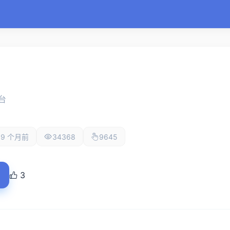
台
9 个月前
34368
9645
3