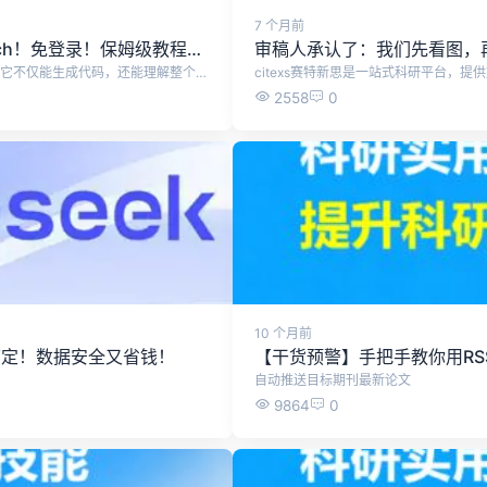
7 个月前
Codex安装+DeepSeek、GLM接入+CC Switch！免登录！保姆级教程，一步到位！
审稿人承认了：我们先看图，
Codex 是新一代 AI 编程智能体，不同于传统的代码补全工具，它不仅能生成代码，还能理解整个项目、自动修改与重构、执行任务，并深度参与软件开发的全流程。 本文档从零开始，教大家使用Codex，小白也能学会！ 首先，下载Codex安装包：https://openai.com/zh-Hans-CN/codex/，下载后运行安装包 或者使用最简单的方式，直接在电脑Microsoft Store中，搜索codex，点击获取 安装成功后，打开Codex，打开后是这样的界面，需要我们登录，这一步可以先不管，直接退出。 然后，需要下载CC Switch工具，帮助我们配置Codex 下载地址：https://www.ccswitch.io/zh/ 点击免费下载后，跳转Github，根据电脑系统选择合适的安装包，我这里使用的是Windows便携版，无需安装的版本。 下载解压之后，双击运行cc-switch.exe 打开cc-switch之后，点击上方ChatGPT图标，再点击右侧的加号 在这里，可以选择配置各种大模型了，这里推荐字节跳动旗下的方舟 Agent Plan，最新支持 GLM-5.2 与 Kimi-K2.7，限时 9.9 元起，加量不加价。 添加之后，点击编辑进行配置 需要填入API Key，以及修改API 请求地址，其余设置默认即可。 API购买地址：https://www.volcengine.com/activity/agentplan 点击购买9.9元套餐，购买成功后点击开启使用 将API 请求地址改为：https://ark.cn-beijing.volces.com/api/plan/v3 可选择模式使用的大模型，推荐GLM-5.2 复制API Key填入cc-switch，然后点击保存。 配置成功后，点击启用，这时候会提示你，需要开启路由 开启路由，点击左上方设置按钮，点击路由，勾选这三个选项。 以上，就配置成功了。重启Codex，就能使用Codex了。
2558
0
10 个月前
能搞定！数据安全又省钱！
【干货预警】手把手教你用RS
自动推送目标期刊最新论文
9864
0