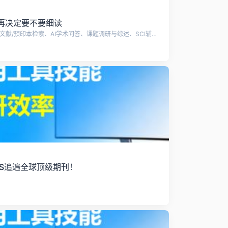
再决定要不要细读
citexs赛特新思是一站式科研平台，提供文献/预印本检索、AI学术问答、课题调研与综述、SCI辅助写作、AI润色、智能降重&降AIGC、预审稿、审稿人回信、AI研究选题、全球科研基金查询、基金写作助手、AI文献计量学分析、图文检索、资讯解读、SCI期刊查选等技术支持。
S追遍全球顶级期刊！