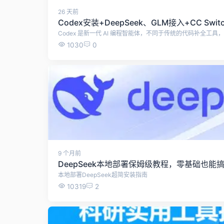
26 天前
1030
0
9 个月前
DeepSeek本地部署保姆级教程，零基础也
本地部署DeepSeek超简安装指南
10319
2