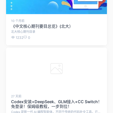
10 个月前
《中文核心期刊要目总览》(北大）
北大核心期刊目录
1232
0
27 天前
Codex安装+DeepSeek、GLM接入+CC Switch！
免登录！保姆级教程，一步到位！
Codex 是新一代 AI 编程智能体，不同于传统的代码补全工具，它不仅能生成代码，还能理解整个项目、自动修改与重构、执行任务，并深度参与软件开发的全流程。 本文档从零开始，教大家使用Codex，小白也能学会！ 首先，下载Codex安装包：https://openai.com/zh-Hans-CN/codex/，下载后运行安装包 或者使用最简单的方式，直接在电脑Microsoft Store中，搜索codex，点击获取 安装成功后，打开Codex，打开后是这样的界面，需要我们登录，这一步可以先不管，直接退出。 然后，需要下载CC Switch工具，帮助我们配置Codex 下载地址：https://www.ccswitch.io/zh/ 点击免费下载后，跳转Github，根据电脑系统选择合适的安装包，我这里使用的是Windows便携版，无需安装的版本。 下载解压之后，双击运行cc-switch.exe 打开cc-switch之后，点击上方ChatGPT图标，再点击右侧的加号 在这里，可以选择配置各种大模型了，这里推荐字节跳动旗下的方舟 Agent Plan，最新支持 GLM-5.2 与 Kimi-K2.7，限时 9.9 元起，加量不加价。 添加之后，点击编辑进行配置 需要填入API Key，以及修改API 请求地址，其余设置默认即可。 API购买地址：https://www.volcengine.com/activity/agentplan 点击购买9.9元套餐，购买成功后点击开启使用 将API 请求地址改为：https://ark.cn-beijing.volces.com/api/plan/v3 可选择模式使用的大模型，推荐GLM-5.2 复制API Key填入cc-switch，然后点击保存。 配置成功后，点击启用，这时候会提示你，需要开启路由 开启路由，点击左上方设置按钮，点击路由，勾选这三个选项。 以上，就配置成功了。重启Codex，就能使用Codex了。