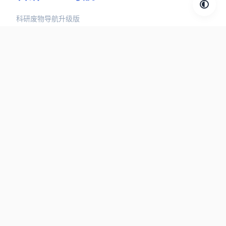
科研废物导航升级版
探索分类
AIGC工具
中文文献
英文文献
论文写作
学习平台
快捷链接
最新资源
热门推荐