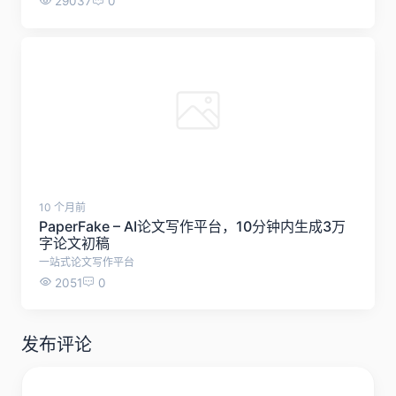
10 个月前
SCI-Hub论文下载可用网址链接 - 实时更新
Sci-Hub是一个备受争议但广泛使用的科学论文免费下载平台，以下是关于它的详细介绍： 1. 基本概况与创立背景 - 创建时间与创始人：由Alexandra Elbakyan于2011年创立，旨在打破学术出版商设置的付费壁垒，为全球科研人员提供免费获取论文的途径。 - 核心理念：主张“知识应自由共享”，认为高昂的商业订阅费用阻碍了科学研究的进步。 2. 功能与服务模式 - 自动化下载机制：用户输入论文的题目、DOI号或URL后，系统通过爬虫技术自动抓取并解析文献内容。。 - 资源规模：截至2020年底，已收集超过8500万篇研究论文和书籍，覆盖多学科领域。 3. 法律争议与运营挑战 - 版权纠纷：多次遭到主流出版商（如Elsevier、Wiley等）的法律诉讼。例如，2020年印度德里法院应诉方要求封锁网站；英国也获得针对它的封锁令。这些诉讼指控其大规模侵犯版权。 4. 可用链接 - 本站实时自动检测并更新SCI-Hub的可用网址链接 序号 访问链接 使用状态 1 https://www.sci-hub.se/ 可用 2 https://www.sci-hub.st/ 可用 3 https://www.sci-hub.ru/ 可用 4 https://www.sci-hub.in/ 可用 5 https://www.tesble.com/ 可用
29037
0