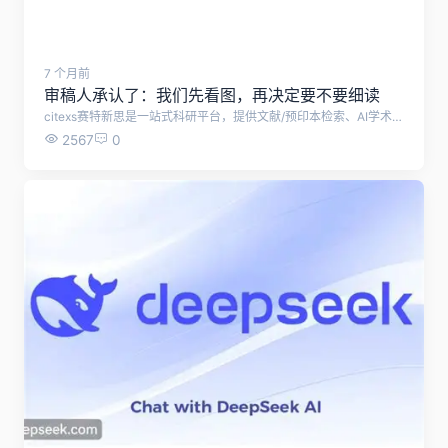
7 个月前
审稿人承认了：我们先看图，再决定要不要细读
citexs赛特新思是一站式科研平台，提供文献/预印本检索、AI学术问答、课题调研与综述、SCI辅助写作、AI润色、智能降重&降AIGC、预审稿、审稿人回信、AI研究选题、全球科研基金查询、基金写作助手、AI文献计量学分析、图文检索、资讯解读、SCI期刊查选等技术支持。
2567
0