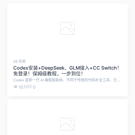
28 天前
Codex安装+DeepSeek、GLM接入+CC Switch！
免登录！保姆级教程，一步到位！
Codex 是新一代 AI 编程智能体，不同于传统的代码补全工具，它不仅能生成代码，还能理解整个项目、自动修改与重构、执行任务，并深度参与软件开发的全流程。 本文档从零开始，教大家使用Codex，小白也能学会！ 首先，下载Codex安装包：https://openai.com/zh-Hans-CN/codex/，下载后运行安装包 或者使用最简单的方式，直接在电脑Microsoft Store中，搜索codex，点击获取 安装成功后，打开Codex，打开后是这样的界面，需要我们登录，这一步可以先不管，直接退出。 然后，需要下载CC Switch工具，帮助我们配置Codex 下载地址：https://www.ccswitch.io/zh/ 点击免费下载后，跳转Github，根据电脑系统选择合适的安装包，我这里使用的是Windows便携版，无需安装的版本。 下载解压之后，双击运行cc-switch.exe 打开cc-switch之后，点击上方ChatGPT图标，再点击右侧的加号 在这里，可以选择配置各种大模型了，这里推荐字节跳动旗下的方舟 Agent Plan，最新支持 GLM-5.2 与 Kimi-K2.7，限时 9.9 元起，加量不加价。 添加之后，点击编辑进行配置 需要填入API Key，以及修改API 请求地址，其余设置默认即可。 API购买地址：https://www.volcengine.com/activity/agentplan 点击购买9.9元套餐，购买成功后点击开启使用 将API 请求地址改为：https://ark.cn-beijing.volces.com/api/plan/v3 可选择模式使用的大模型，推荐GLM-5.2 复制API Key填入cc-switch，然后点击保存。 配置成功后，点击启用，这时候会提示你，需要开启路由 开启路由，点击左上方设置按钮，点击路由，勾选这三个选项。 以上，就配置成功了。重启Codex，就能使用Codex了。
1071
0