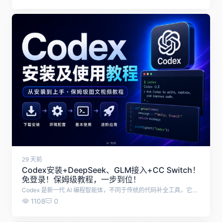
29 天前
Codex安装+DeepSeek、GLM接入+CC Switch！
免登录！保姆级教程，一步到位！
Codex 是新一代 AI 编程智能体，不同于传统的代码补全工具，它不仅能生成代码，还能理解整个项目、自动修改与重构、执行任务，并深度参与软件开发的全流程。 本文档从零开始，教大家使用Codex，小白也能学会！ 首先，下载Codex安装包：https://openai.com/zh-Hans-CN/codex/，下载后运行安装包 或者使用最简单的方式，直接在电脑Microsoft Store中，搜索codex，点击获取 安装成功后，打开Codex，打开后是这样的界面，需要我们登录，这一步可以先不管，直接退出。 然后，需要下载CC Switch工具，帮助我们配置Codex 下载地址：https://www.ccswitch.io/zh/ 点击免费下载后，跳转Github，根据电脑系统选择合适的安装包，我这里使用的是Windows便携版，无需安装的版本。 下载解压之后，双击运行cc-switch.exe 打开cc-switch之后，点击上方ChatGPT图标，再点击右侧的加号 在这里，可以选择配置各种大模型了，这里推荐字节跳动旗下的方舟 Agent Plan，最新支持 GLM-5.2 与 Kimi-K2.7，限时 9.9 元起，加量不加价。 添加之后，点击编辑进行配置 需要填入API Key，以及修改API 请求地址，其余设置默认即可。 API购买地址：https://www.volcengine.com/activity/agentplan 点击购买9.9元套餐，购买成功后点击开启使用 将API 请求地址改为：https://ark.cn-beijing.volces.com/api/plan/v3 可选择模式使用的大模型，推荐GLM-5.2 复制API Key填入cc-switch，然后点击保存。 配置成功后，点击启用，这时候会提示你，需要开启路由 开启路由，点击左上方设置按钮，点击路由，勾选这三个选项。 以上，就配置成功了。重启Codex，就能使用Codex了。
1108
0