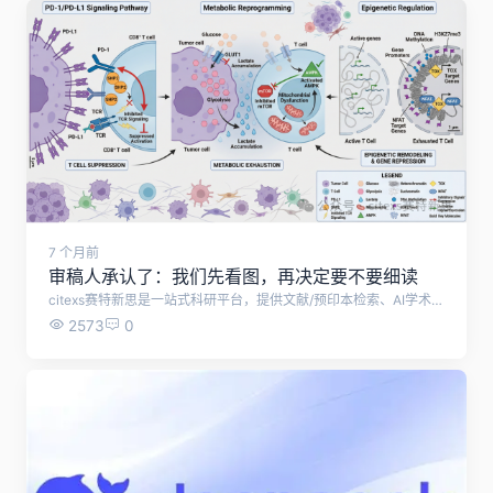
7 个月前
审稿人承认了：我们先看图，再决定要不要细读
citexs赛特新思是一站式科研平台，提供文献/预印本检索、AI学术问答、课题调研与综述、SCI辅助写作、AI润色、智能降重&降AIGC、预审稿、审稿人回信、AI研究选题、全球科研基金查询、基金写作助手、AI文献计量学分析、图文检索、资讯解读、SCI期刊查选等技术支持。
2573
0