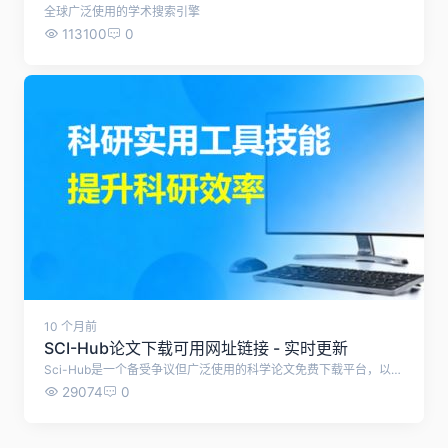
全球广泛使用的学术搜索引擎
113100
0
10 个月前
SCI-Hub论文下载可用网址链接 - 实时更新
Sci-Hub是一个备受争议但广泛使用的科学论文免费下载平台，以下是关于它的详细介绍： 1. 基本概况与创立背景 - 创建时间与创始人：由Alexandra Elbakyan于2011年创立，旨在打破学术出版商设置的付费壁垒，为全球科研人员提供免费获取论文的途径。 - 核心理念：主张“知识应自由共享”，认为高昂的商业订阅费用阻碍了科学研究的进步。 2. 功能与服务模式 - 自动化下载机制：用户输入论文的题目、DOI号或URL后，系统通过爬虫技术自动抓取并解析文献内容。。 - 资源规模：截至2020年底，已收集超过8500万篇研究论文和书籍，覆盖多学科领域。 3. 法律争议与运营挑战 - 版权纠纷：多次遭到主流出版商（如Elsevier、Wiley等）的法律诉讼。例如，2020年印度德里法院应诉方要求封锁网站；英国也获得针对它的封锁令。这些诉讼指控其大规模侵犯版权。 4. 可用链接 - 本站实时自动检测并更新SCI-Hub的可用网址链接 序号 访问链接 使用状态 1 https://www.sci-hub.se/ 可用 2 https://www.sci-hub.st/ 可用 3 https://www.sci-hub.ru/ 可用 4 https://www.sci-hub.in/ 可用 5 https://www.tesble.com/ 可用
29074
0